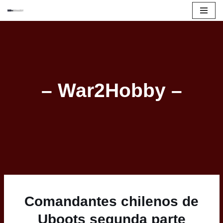
Skip
to
content
– War2Hobby –
Comandantes chilenos de
Uboots segunda parte