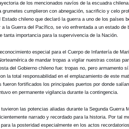
trayectoria de los mencionados navíos de la escuadra chilen
 a grumetes cumplieron con abnegación, sacrificio y celo pro
Estado chileno que declaró la guerra a uno de los países b
 a la Guerra del Pacífico, se vio enfrentada a un estado de 
e tanta importancia para la supervivencia de la Nación.
econocimiento especial para el Cuerpo de Infantería de Mar
orteamérica de mandar tropas a vigilar nuestras costas pa
uesta del Gobierno chileno fue: tropas no, pero armamento s
n la total responsabilidad en el emplazamiento de este mate
s fueron fortificados los principales puertos por donde salí
tuvo en permanente vigilancia durante la contingencia.
e tuvieron las potencias aliadas durante la Segunda Guerra M
icientemente narrado y recordado para la historia. Por tal m
 para la posteridad especialmente en los actos recordatorios